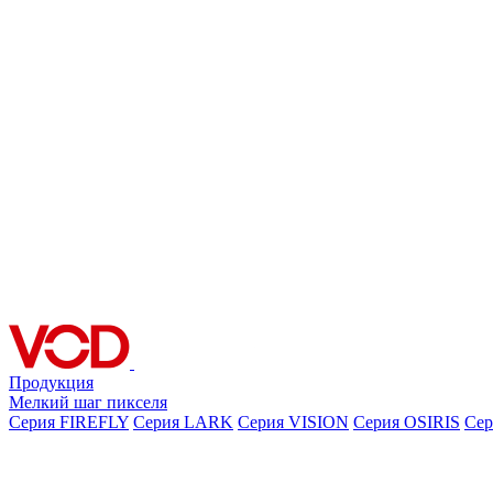
Продукция
Мелкий шаг пикселя
Серия FIREFLY
Серия LARK
Серия VISION
Серия OSIRIS
Се