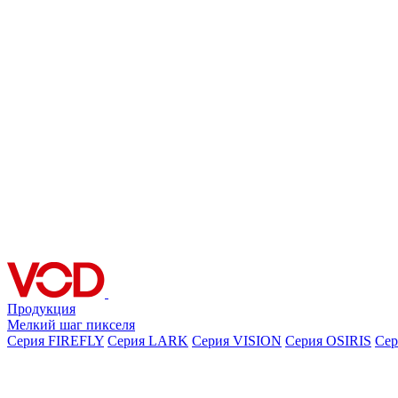
Продукция
Мелкий шаг пикселя
Серия FIREFLY
Серия LARK
Серия VISION
Серия OSIRIS
Се