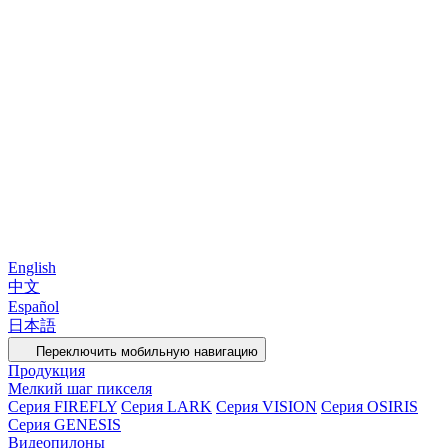
English
中文
Español
日本語
Переключить мобильную навигацию
Продукция
Мелкий шаг пикселя
Серия FIREFLY
Серия LARK
Серия VISION
Серия OSIRIS
Серия GENESIS
Видеопилоны