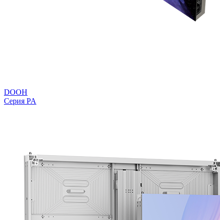
DOOH
Серия PA