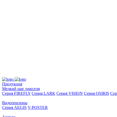
Продукция
Мелкий шаг пикселя
Серия FIREFLY
Серия LARK
Серия VISION
Серия OSIRIS
Се
Видеопилоны
Серия AEGIS
V-POSTER
Аренда