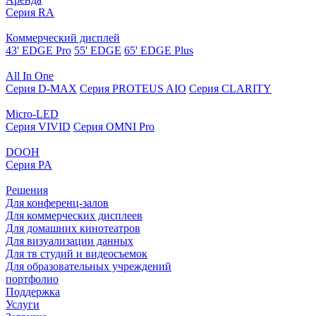
Серия RA
Коммерческий дисплей
43' EDGE Pro
55' EDGE
65' EDGE Plus
All In One
Серия D-MAX
Серия PROTEUS AIO
Серия CLARITY
Micro-LED
Серия VIVID
Серия OMNI Pro
DOOH
Серия PA
Решения
Для конференц-залов
Для коммерческих дисплеев
Для домашних кинотеатров
Для визуализации данных
Для тв студий и видеосъемок
Для образовательных учреждений
портфолио
Поддержка
Услуги