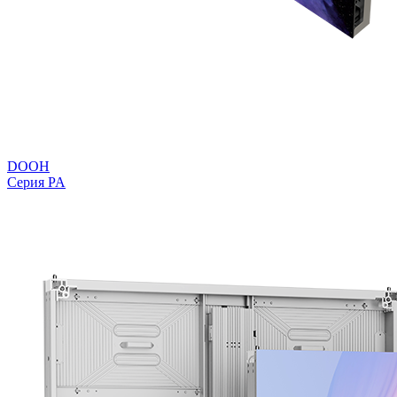
DOOH
Серия PA