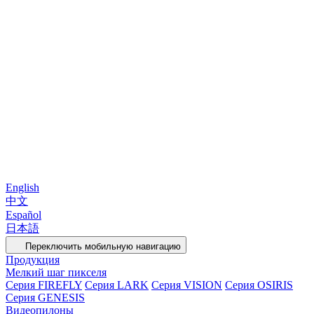
English
中文
Español
日本語
Переключить мобильную навигацию
Продукция
Мелкий шаг пикселя
Серия FIREFLY
Серия LARK
Серия VISION
Серия OSIRIS
Серия GENESIS
Видеопилоны