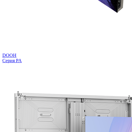
DOOH
Серия PA