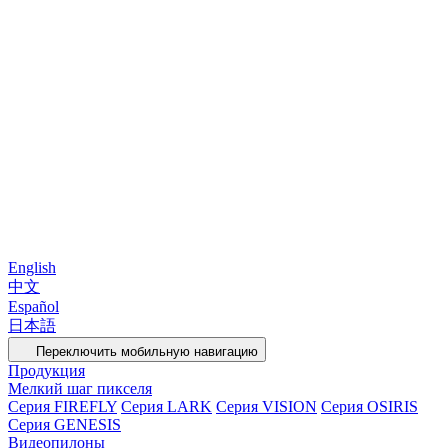
English
中文
Español
日本語
Переключить мобильную навигацию
Продукция
Мелкий шаг пикселя
Серия FIREFLY
Серия LARK
Серия VISION
Серия OSIRIS
Серия GENESIS
Видеопилоны