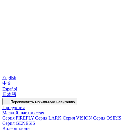
English
中文
Español
日本語
Переключить мобильную навигацию
Продукция
Мелкий шаг пикселя
Серия FIREFLY
Серия LARK
Серия VISION
Серия OSIRIS
Серия GENESIS
Видеопилоны