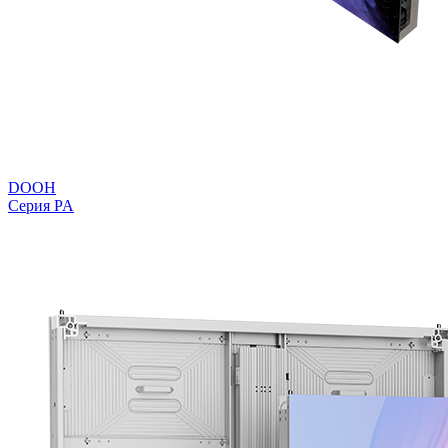
DOOH
Серия PA