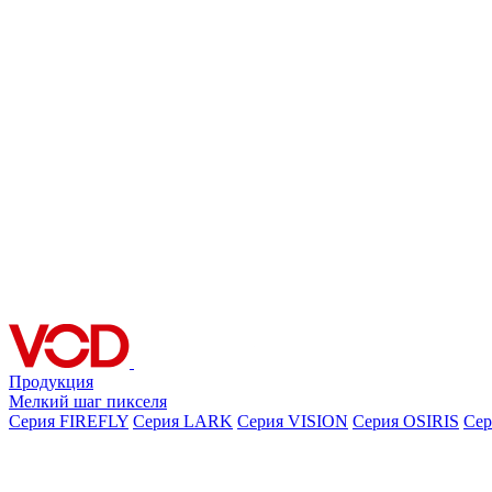
Продукция
Мелкий шаг пикселя
Серия FIREFLY
Серия LARK
Серия VISION
Серия OSIRIS
Се