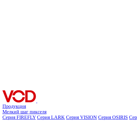
Продукция
Мелкий шаг пикселя
Серия FIREFLY
Серия LARK
Серия VISION
Серия OSIRIS
Се